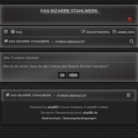
DAS BIZARRE STAHLWERK
SU
FAQ
REGISTRIEREN
ANMELDEN
DAS BIZARRE STAHLWERK
S
FOREN-ÜBERSICHT
U
C
Alle Cookies löschen
H
Bist du dir sicher, dass du alle Cookies des Boards löschen möchtest?
E
DAS BIZARRE STAHLWERK
FOREN-ÜBERSICHT
Powered by
phpBB
® Forum Software © phpBB Limited
Deutsche Übersetzung durch
phpBB.de
Datenschutz
|
Nutzungsbedingungen