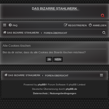
DAS BIZARRE STAHLWERK
SU
FAQ
REGISTRIEREN
ANMELDEN
DAS BIZARRE STAHLWERK
S
FOREN-ÜBERSICHT
U
C
Alle Cookies löschen
H
Bist du dir sicher, dass du alle Cookies des Boards löschen möchtest?
E
DAS BIZARRE STAHLWERK
FOREN-ÜBERSICHT
Powered by
phpBB
® Forum Software © phpBB Limited
Deutsche Übersetzung durch
phpBB.de
Datenschutz
|
Nutzungsbedingungen