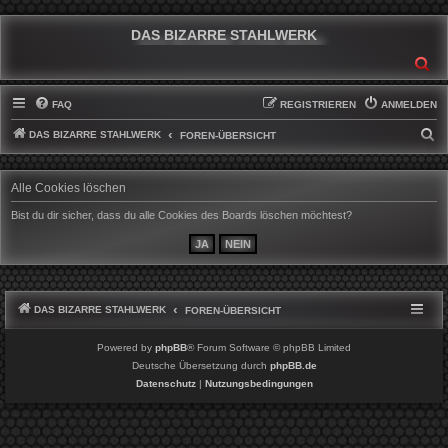
DAS BIZARRE STAHLWERK
SU
FAQ
REGISTRIEREN
ANMELDEN
DAS BIZARRE STAHLWERK
S
FOREN-ÜBERSICHT
U
C
Alle Cookies löschen
H
Bist du dir sicher, dass du alle Cookies des Boards löschen möchtest?
E
DAS BIZARRE STAHLWERK
FOREN-ÜBERSICHT
Powered by
phpBB
® Forum Software © phpBB Limited
Deutsche Übersetzung durch
phpBB.de
Datenschutz
|
Nutzungsbedingungen