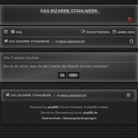
DAS BIZARRE STAHLWERK
SU
FAQ
REGISTRIEREN
ANMELDEN
DAS BIZARRE STAHLWERK
S
FOREN-ÜBERSICHT
U
C
Alle Cookies löschen
H
Bist du dir sicher, dass du alle Cookies des Boards löschen möchtest?
E
DAS BIZARRE STAHLWERK
FOREN-ÜBERSICHT
Powered by
phpBB
® Forum Software © phpBB Limited
Deutsche Übersetzung durch
phpBB.de
Datenschutz
|
Nutzungsbedingungen