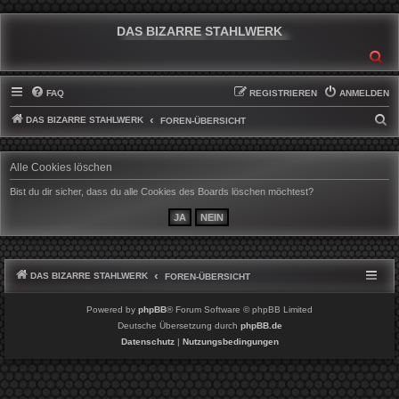
DAS BIZARRE STAHLWERK
SU
FAQ
REGISTRIEREN
ANMELDEN
DAS BIZARRE STAHLWERK
S
FOREN-ÜBERSICHT
U
C
Alle Cookies löschen
H
Bist du dir sicher, dass du alle Cookies des Boards löschen möchtest?
E
DAS BIZARRE STAHLWERK
FOREN-ÜBERSICHT
Powered by
phpBB
® Forum Software © phpBB Limited
Deutsche Übersetzung durch
phpBB.de
Datenschutz
|
Nutzungsbedingungen