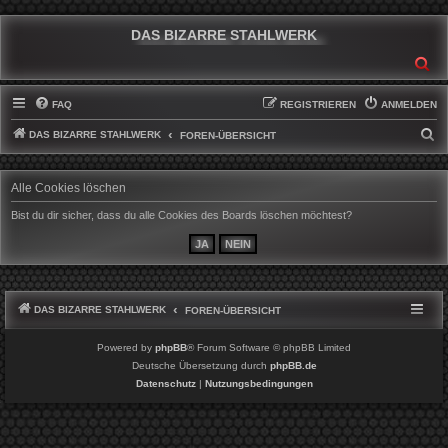
DAS BIZARRE STAHLWERK
SU
FAQ
REGISTRIEREN
ANMELDEN
DAS BIZARRE STAHLWERK
S
FOREN-ÜBERSICHT
U
C
Alle Cookies löschen
H
Bist du dir sicher, dass du alle Cookies des Boards löschen möchtest?
E
DAS BIZARRE STAHLWERK
FOREN-ÜBERSICHT
Powered by
phpBB
® Forum Software © phpBB Limited
Deutsche Übersetzung durch
phpBB.de
Datenschutz
|
Nutzungsbedingungen