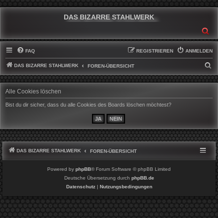
DAS BIZARRE STAHLWERK
SU
FAQ
REGISTRIEREN
ANMELDEN
DAS BIZARRE STAHLWERK
S
FOREN-ÜBERSICHT
U
C
Alle Cookies löschen
H
Bist du dir sicher, dass du alle Cookies des Boards löschen möchtest?
E
DAS BIZARRE STAHLWERK
FOREN-ÜBERSICHT
Powered by
phpBB
® Forum Software © phpBB Limited
Deutsche Übersetzung durch
phpBB.de
Datenschutz
|
Nutzungsbedingungen