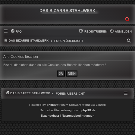
DAS BIZARRE STAHLWERK
SU
FAQ
REGISTRIEREN
ANMELDEN
DAS BIZARRE STAHLWERK
S
FOREN-ÜBERSICHT
U
C
Alle Cookies löschen
H
Bist du dir sicher, dass du alle Cookies des Boards löschen möchtest?
E
DAS BIZARRE STAHLWERK
FOREN-ÜBERSICHT
Powered by
phpBB
® Forum Software © phpBB Limited
Deutsche Übersetzung durch
phpBB.de
Datenschutz
|
Nutzungsbedingungen