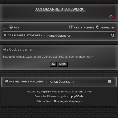
DAS BIZARRE STAHLWERK
SU
FAQ
REGISTRIEREN
ANMELDEN
DAS BIZARRE STAHLWERK
S
FOREN-ÜBERSICHT
U
C
Alle Cookies löschen
H
Bist du dir sicher, dass du alle Cookies des Boards löschen möchtest?
E
DAS BIZARRE STAHLWERK
FOREN-ÜBERSICHT
Powered by
phpBB
® Forum Software © phpBB Limited
Deutsche Übersetzung durch
phpBB.de
Datenschutz
|
Nutzungsbedingungen