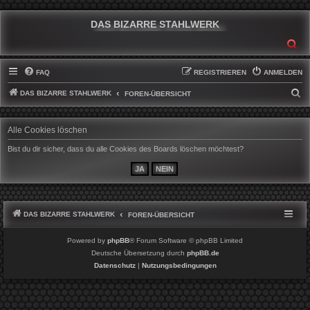
DAS BIZARRE STAHLWERK
SU
FAQ
REGISTRIEREN
ANMELDEN
DAS BIZARRE STAHLWERK
S
FOREN-ÜBERSICHT
U
C
Alle Cookies löschen
H
Bist du dir sicher, dass du alle Cookies des Boards löschen möchtest?
E
DAS BIZARRE STAHLWERK
FOREN-ÜBERSICHT
Powered by
phpBB
® Forum Software © phpBB Limited
Deutsche Übersetzung durch
phpBB.de
Datenschutz
|
Nutzungsbedingungen