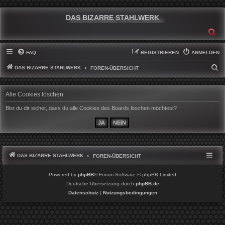
DAS BIZARRE STAHLWERK
SU
FAQ
REGISTRIEREN
ANMELDEN
DAS BIZARRE STAHLWERK
S
FOREN-ÜBERSICHT
U
C
Alle Cookies löschen
H
Bist du dir sicher, dass du alle Cookies des Boards löschen möchtest?
E
DAS BIZARRE STAHLWERK
FOREN-ÜBERSICHT
Powered by
phpBB
® Forum Software © phpBB Limited
Deutsche Übersetzung durch
phpBB.de
Datenschutz
|
Nutzungsbedingungen