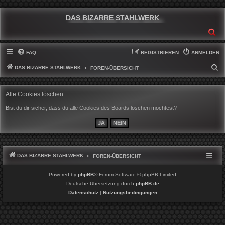
DAS BIZARRE STAHLWERK
SU
FAQ
REGISTRIEREN
ANMELDEN
DAS BIZARRE STAHLWERK
S
FOREN-ÜBERSICHT
U
C
Alle Cookies löschen
H
Bist du dir sicher, dass du alle Cookies des Boards löschen möchtest?
E
DAS BIZARRE STAHLWERK
FOREN-ÜBERSICHT
Powered by
phpBB
® Forum Software © phpBB Limited
Deutsche Übersetzung durch
phpBB.de
Datenschutz
|
Nutzungsbedingungen