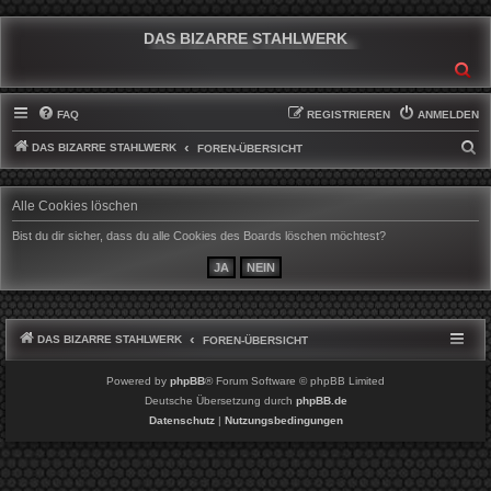
DAS BIZARRE STAHLWERK
SU
FAQ
REGISTRIEREN
ANMELDEN
DAS BIZARRE STAHLWERK
S
FOREN-ÜBERSICHT
U
C
Alle Cookies löschen
H
Bist du dir sicher, dass du alle Cookies des Boards löschen möchtest?
E
DAS BIZARRE STAHLWERK
FOREN-ÜBERSICHT
Powered by
phpBB
® Forum Software © phpBB Limited
Deutsche Übersetzung durch
phpBB.de
Datenschutz
|
Nutzungsbedingungen