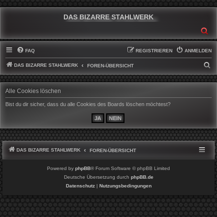
DAS BIZARRE STAHLWERK
SU
FAQ
REGISTRIEREN
ANMELDEN
DAS BIZARRE STAHLWERK
S
FOREN-ÜBERSICHT
U
C
Alle Cookies löschen
H
Bist du dir sicher, dass du alle Cookies des Boards löschen möchtest?
E
DAS BIZARRE STAHLWERK
FOREN-ÜBERSICHT
Powered by
phpBB
® Forum Software © phpBB Limited
Deutsche Übersetzung durch
phpBB.de
Datenschutz
|
Nutzungsbedingungen