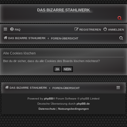
DAS BIZARRE STAHLWERK
SU
FAQ
REGISTRIEREN
ANMELDEN
DAS BIZARRE STAHLWERK
S
FOREN-ÜBERSICHT
U
C
Alle Cookies löschen
H
Bist du dir sicher, dass du alle Cookies des Boards löschen möchtest?
E
DAS BIZARRE STAHLWERK
FOREN-ÜBERSICHT
Powered by
phpBB
® Forum Software © phpBB Limited
Deutsche Übersetzung durch
phpBB.de
Datenschutz
|
Nutzungsbedingungen