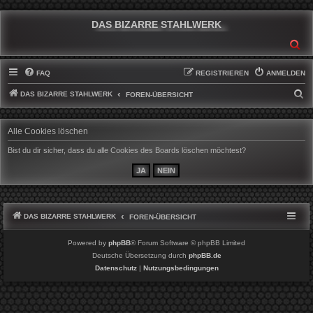
DAS BIZARRE STAHLWERK
SU
FAQ
REGISTRIEREN
ANMELDEN
DAS BIZARRE STAHLWERK
S
FOREN-ÜBERSICHT
U
C
Alle Cookies löschen
H
Bist du dir sicher, dass du alle Cookies des Boards löschen möchtest?
E
DAS BIZARRE STAHLWERK
FOREN-ÜBERSICHT
Powered by
phpBB
® Forum Software © phpBB Limited
Deutsche Übersetzung durch
phpBB.de
Datenschutz
|
Nutzungsbedingungen