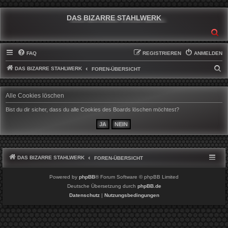
DAS BIZARRE STAHLWERK
SU
FAQ
REGISTRIEREN
ANMELDEN
DAS BIZARRE STAHLWERK
S
FOREN-ÜBERSICHT
U
C
Alle Cookies löschen
H
Bist du dir sicher, dass du alle Cookies des Boards löschen möchtest?
E
DAS BIZARRE STAHLWERK
FOREN-ÜBERSICHT
Powered by
phpBB
® Forum Software © phpBB Limited
Deutsche Übersetzung durch
phpBB.de
Datenschutz
|
Nutzungsbedingungen