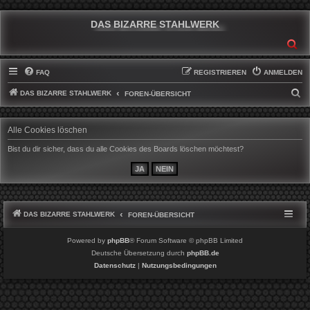
DAS BIZARRE STAHLWERK
SU
FAQ
REGISTRIEREN
ANMELDEN
DAS BIZARRE STAHLWERK
S
FOREN-ÜBERSICHT
U
C
Alle Cookies löschen
H
Bist du dir sicher, dass du alle Cookies des Boards löschen möchtest?
E
DAS BIZARRE STAHLWERK
FOREN-ÜBERSICHT
Powered by
phpBB
® Forum Software © phpBB Limited
Deutsche Übersetzung durch
phpBB.de
Datenschutz
|
Nutzungsbedingungen