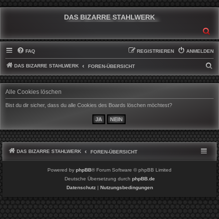
DAS BIZARRE STAHLWERK
SU
FAQ
REGISTRIEREN
ANMELDEN
DAS BIZARRE STAHLWERK
S
FOREN-ÜBERSICHT
U
C
Alle Cookies löschen
H
Bist du dir sicher, dass du alle Cookies des Boards löschen möchtest?
E
DAS BIZARRE STAHLWERK
FOREN-ÜBERSICHT
Powered by
phpBB
® Forum Software © phpBB Limited
Deutsche Übersetzung durch
phpBB.de
Datenschutz
|
Nutzungsbedingungen