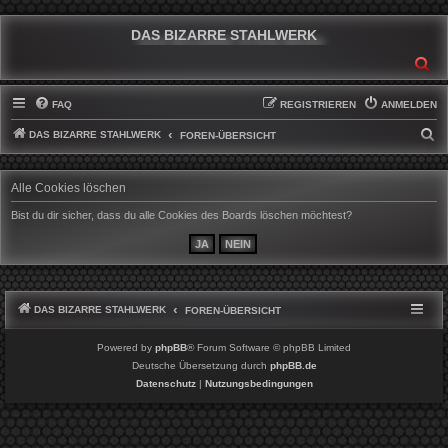
DAS BIZARRE STAHLWERK
SU
FAQ
REGISTRIEREN
ANMELDEN
DAS BIZARRE STAHLWERK
S
FOREN-ÜBERSICHT
U
C
Alle Cookies löschen
H
Bist du dir sicher, dass du alle Cookies des Boards löschen möchtest?
E
DAS BIZARRE STAHLWERK
FOREN-ÜBERSICHT
Powered by
phpBB
® Forum Software © phpBB Limited
Deutsche Übersetzung durch
phpBB.de
Datenschutz
|
Nutzungsbedingungen