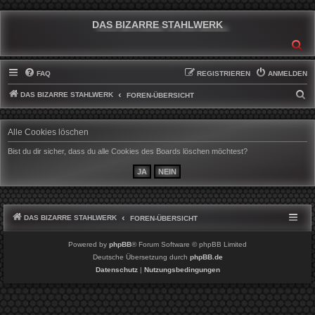
DAS BIZARRE STAHLWERK
SU
FAQ
REGISTRIEREN
ANMELDEN
DAS BIZARRE STAHLWERK
S
FOREN-ÜBERSICHT
U
C
Alle Cookies löschen
H
Bist du dir sicher, dass du alle Cookies des Boards löschen möchtest?
E
DAS BIZARRE STAHLWERK
FOREN-ÜBERSICHT
Powered by
phpBB
® Forum Software © phpBB Limited
Deutsche Übersetzung durch
phpBB.de
Datenschutz
|
Nutzungsbedingungen