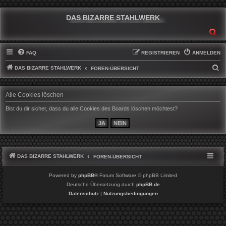
DAS BIZARRE STAHLWERK
SU
FAQ
REGISTRIEREN
ANMELDEN
DAS BIZARRE STAHLWERK
S
FOREN-ÜBERSICHT
U
C
Alle Cookies löschen
H
Bist du dir sicher, dass du alle Cookies des Boards löschen möchtest?
E
DAS BIZARRE STAHLWERK
FOREN-ÜBERSICHT
Powered by
phpBB
® Forum Software © phpBB Limited
Deutsche Übersetzung durch
phpBB.de
Datenschutz
|
Nutzungsbedingungen