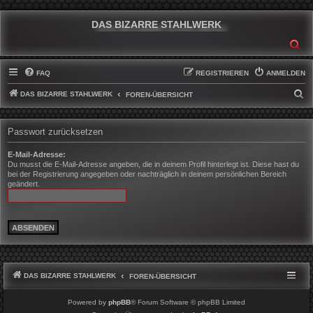
DAS BIZARRE STAHLWERK
SU
FAQ
REGISTRIEREN
ANMELDEN
DAS BIZARRE STAHLWERK
S
FOREN-ÜBERSICHT
U
C
Passwort zurücksetzen
H
E-Mail-Adresse:
E
Du musst die E-Mail-Adresse angeben, die in deinem Profil hinterlegt ist. Diese hast du
bei der Registrierung angegeben oder nachträglich in deinem persönlichen Bereich
geändert.
DAS BIZARRE STAHLWERK
FOREN-ÜBERSICHT
Powered by
phpBB
® Forum Software © phpBB Limited