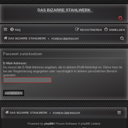
DAS BIZARRE STAHLWERK
SU
FAQ
REGISTRIEREN
ANMELDEN
DAS BIZARRE STAHLWERK
S
FOREN-ÜBERSICHT
U
C
Passwort zurücksetzen
H
E-Mail-Adresse:
E
Du musst die E-Mail-Adresse angeben, die in deinem Profil hinterlegt ist. Diese hast du
bei der Registrierung angegeben oder nachträglich in deinem persönlichen Bereich
geändert.
DAS BIZARRE STAHLWERK
FOREN-ÜBERSICHT
Powered by
phpBB
® Forum Software © phpBB Limited