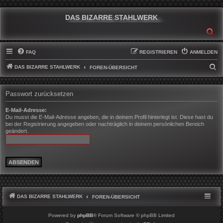
DAS BIZARRE STAHLWERK
SU
FAQ
REGISTRIEREN
ANMELDEN
DAS BIZARRE STAHLWERK
S
FOREN-ÜBERSICHT
U
C
Passwort zurücksetzen
H
E-Mail-Adresse:
E
Du musst die E-Mail-Adresse angeben, die in deinem Profil hinterlegt ist. Diese hast du
bei der Registrierung angegeben oder nachträglich in deinem persönlichen Bereich
geändert.
DAS BIZARRE STAHLWERK
FOREN-ÜBERSICHT
Powered by
phpBB
® Forum Software © phpBB Limited