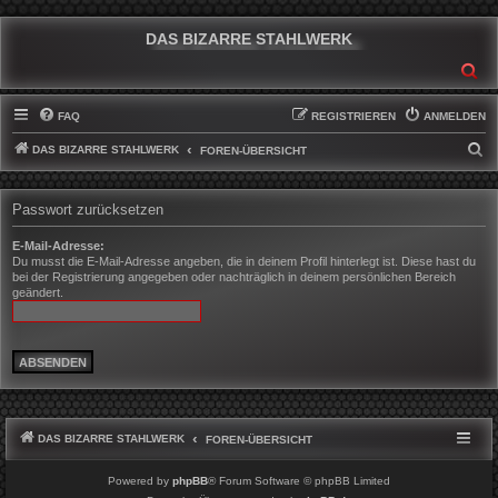
DAS BIZARRE STAHLWERK
SU
FAQ
REGISTRIEREN
ANMELDEN
DAS BIZARRE STAHLWERK
S
FOREN-ÜBERSICHT
U
C
Passwort zurücksetzen
H
E-Mail-Adresse:
E
Du musst die E-Mail-Adresse angeben, die in deinem Profil hinterlegt ist. Diese hast du
bei der Registrierung angegeben oder nachträglich in deinem persönlichen Bereich
geändert.
DAS BIZARRE STAHLWERK
FOREN-ÜBERSICHT
Powered by
phpBB
® Forum Software © phpBB Limited