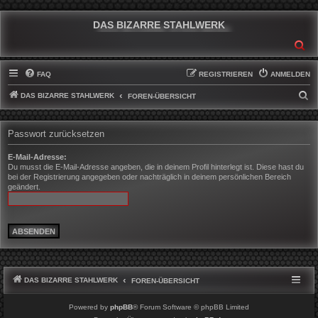
DAS BIZARRE STAHLWERK
SU
FAQ
REGISTRIEREN
ANMELDEN
DAS BIZARRE STAHLWERK
S
FOREN-ÜBERSICHT
U
C
Passwort zurücksetzen
H
E-Mail-Adresse:
E
Du musst die E-Mail-Adresse angeben, die in deinem Profil hinterlegt ist. Diese hast du
bei der Registrierung angegeben oder nachträglich in deinem persönlichen Bereich
geändert.
DAS BIZARRE STAHLWERK
FOREN-ÜBERSICHT
Powered by
phpBB
® Forum Software © phpBB Limited