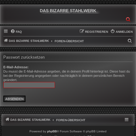
DAS BIZARRE STAHLWERK
SU
FAQ
REGISTRIEREN
ANMELDEN
DAS BIZARRE STAHLWERK
S
FOREN-ÜBERSICHT
U
C
Passwort zurücksetzen
H
E-Mail-Adresse:
E
Du musst die E-Mail-Adresse angeben, die in deinem Profil hinterlegt ist. Diese hast du
bei der Registrierung angegeben oder nachträglich in deinem persönlichen Bereich
geändert.
DAS BIZARRE STAHLWERK
FOREN-ÜBERSICHT
Powered by
phpBB
® Forum Software © phpBB Limited