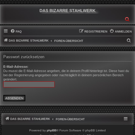
DAS BIZARRE STAHLWERK
SU
FAQ
REGISTRIEREN
ANMELDEN
DAS BIZARRE STAHLWERK
S
FOREN-ÜBERSICHT
U
C
Passwort zurücksetzen
H
E-Mail-Adresse:
E
Du musst die E-Mail-Adresse angeben, die in deinem Profil hinterlegt ist. Diese hast du
bei der Registrierung angegeben oder nachträglich in deinem persönlichen Bereich
geändert.
DAS BIZARRE STAHLWERK
FOREN-ÜBERSICHT
Powered by
phpBB
® Forum Software © phpBB Limited