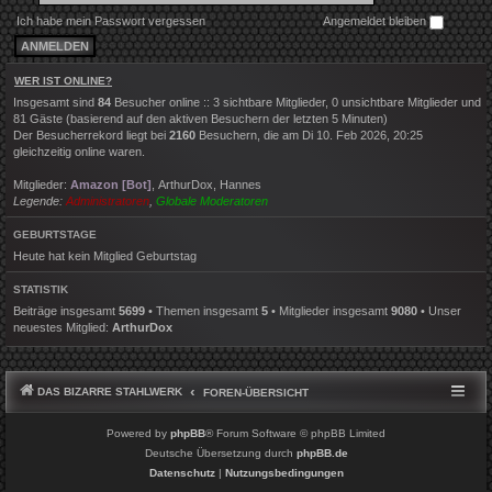
Ich habe mein Passwort vergessen
Angemeldet bleiben
WER IST ONLINE?
Insgesamt sind
84
Besucher online :: 3 sichtbare Mitglieder, 0 unsichtbare Mitglieder und
81 Gäste (basierend auf den aktiven Besuchern der letzten 5 Minuten)
Der Besucherrekord liegt bei
2160
Besuchern, die am Di 10. Feb 2026, 20:25
gleichzeitig online waren.
Mitglieder:
Amazon [Bot]
,
ArthurDox
,
Hannes
Legende:
Administratoren
,
Globale Moderatoren
GEBURTSTAGE
Heute hat kein Mitglied Geburtstag
STATISTIK
Beiträge insgesamt
5699
• Themen insgesamt
5
• Mitglieder insgesamt
9080
• Unser
neuestes Mitglied:
ArthurDox
DAS BIZARRE STAHLWERK
FOREN-ÜBERSICHT
Powered by
phpBB
® Forum Software © phpBB Limited
Deutsche Übersetzung durch
phpBB.de
Datenschutz
|
Nutzungsbedingungen