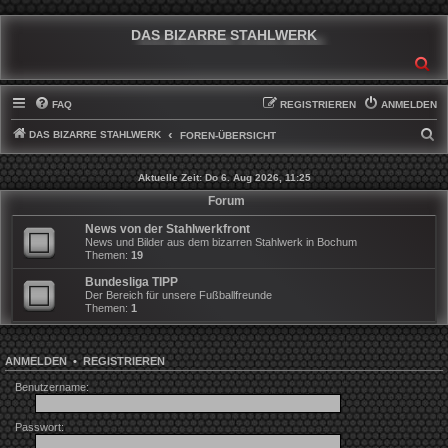
DAS BIZARRE STAHLWERK
SU
FAQ
REGISTRIEREN
ANMELDEN
DAS BIZARRE STAHLWERK
S
FOREN-ÜBERSICHT
U
Aktuelle Zeit: Do 6. Aug 2026, 11:25
C
Forum
H
News von der Stahlwerkfront
E
News und Bilder aus dem bizarren Stahlwerk in Bochum
Themen:
19
Bundesliga TIPP
Der Bereich für unsere Fußballfreunde
Themen:
1
ANMELDEN
•
REGISTRIEREN
Benutzername:
Passwort: