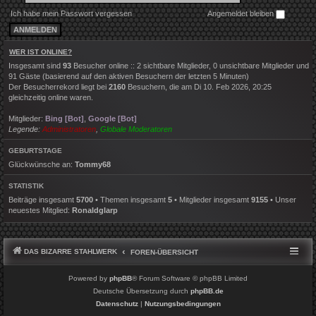
Ich habe mein Passwort vergessen
Angemeldet bleiben
WER IST ONLINE?
Insgesamt sind
93
Besucher online :: 2 sichtbare Mitglieder, 0 unsichtbare Mitglieder und
91 Gäste (basierend auf den aktiven Besuchern der letzten 5 Minuten)
Der Besucherrekord liegt bei
2160
Besuchern, die am Di 10. Feb 2026, 20:25
gleichzeitig online waren.
Mitglieder:
Bing [Bot]
,
Google [Bot]
Legende:
Administratoren
,
Globale Moderatoren
GEBURTSTAGE
Glückwünsche an:
Tommy68
STATISTIK
Beiträge insgesamt
5700
• Themen insgesamt
5
• Mitglieder insgesamt
9155
• Unser
neuestes Mitglied:
Ronaldglarp
DAS BIZARRE STAHLWERK
FOREN-ÜBERSICHT
Powered by
phpBB
® Forum Software © phpBB Limited
Deutsche Übersetzung durch
phpBB.de
Datenschutz
|
Nutzungsbedingungen