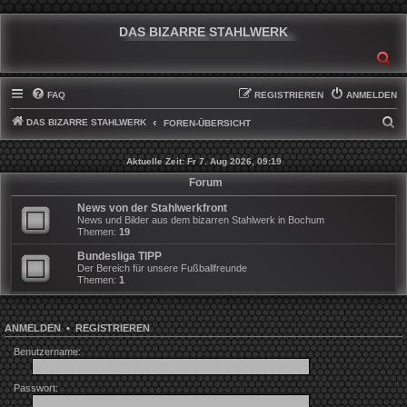
DAS BIZARRE STAHLWERK
SU
FAQ
REGISTRIEREN
ANMELDEN
DAS BIZARRE STAHLWERK
S
FOREN-ÜBERSICHT
U
Aktuelle Zeit: Fr 7. Aug 2026, 09:19
C
Forum
H
News von der Stahlwerkfront
E
News und Bilder aus dem bizarren Stahlwerk in Bochum
Themen:
19
Bundesliga TIPP
Der Bereich für unsere Fußballfreunde
Themen:
1
ANMELDEN
•
REGISTRIEREN
Benutzername:
Passwort: