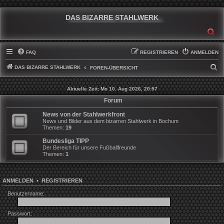
DAS BIZARRE STAHLWERK
SU
FAQ
REGISTRIEREN
ANMELDEN
DAS BIZARRE STAHLWERK
S
FOREN-ÜBERSICHT
U
Aktuelle Zeit: Mo 10. Aug 2026, 20:57
C
Forum
H
News von der Stahlwerkfront
E
News und Bilder aus dem bizarren Stahlwerk in Bochum
Themen:
19
Bundesliga TIPP
Der Bereich für unsere Fußballfreunde
Themen:
1
ANMELDEN
•
REGISTRIEREN
Benutzername:
Passwort: