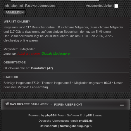
Ich habe mein Passwort vergessen
Angemeldet bleiben
WER IST ONLINE?
Insgesamt sind
117
Besucher online :: 0 sichtbare Mitglieder, 0 unsichtbare Mitglieder
und 117 Gäste (basierend auf den aktiven Besuchern der letzten 5 Minuten)
Der Besucherrekord liegt bei
2160
Besuchern, die am Di 10. Feb 2026, 20:25
gleichzeitig online waren.
Mitglieder: 0 Mitglieder
Legende:
Administratoren
,
Globale Moderatoren
GEBURTSTAGE
Glückwünsche an:
Bambi879
(47)
STATISTIK
Beiträge insgesamt
5710
• Themen insgesamt
5
• Mitglieder insgesamt
9308
• Unser
neuestes Mitglied:
Leonardtug
DAS BIZARRE STAHLWERK
FOREN-ÜBERSICHT
Powered by
phpBB
® Forum Software © phpBB Limited
Deutsche Übersetzung durch
phpBB.de
Datenschutz
|
Nutzungsbedingungen