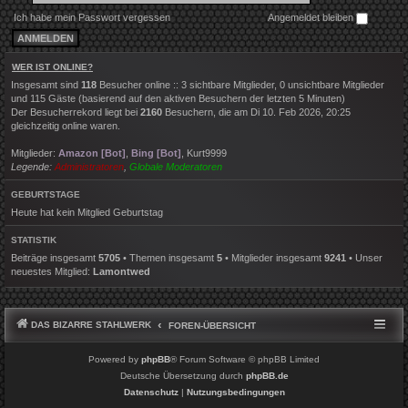
Ich habe mein Passwort vergessen
Angemeldet bleiben
WER IST ONLINE?
Insgesamt sind
118
Besucher online :: 3 sichtbare Mitglieder, 0 unsichtbare Mitglieder
und 115 Gäste (basierend auf den aktiven Besuchern der letzten 5 Minuten)
Der Besucherrekord liegt bei
2160
Besuchern, die am Di 10. Feb 2026, 20:25
gleichzeitig online waren.
Mitglieder:
Amazon [Bot]
,
Bing [Bot]
,
Kurt9999
Legende:
Administratoren
,
Globale Moderatoren
GEBURTSTAGE
Heute hat kein Mitglied Geburtstag
STATISTIK
Beiträge insgesamt
5705
• Themen insgesamt
5
• Mitglieder insgesamt
9241
• Unser
neuestes Mitglied:
Lamontwed
DAS BIZARRE STAHLWERK
FOREN-ÜBERSICHT
Powered by
phpBB
® Forum Software © phpBB Limited
Deutsche Übersetzung durch
phpBB.de
Datenschutz
|
Nutzungsbedingungen