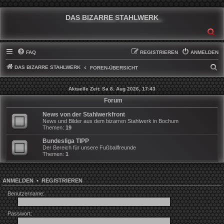
DAS BIZARRE STAHLWERK
SU
FAQ
REGISTRIEREN
ANMELDEN
DAS BIZARRE STAHLWERK
S
FOREN-ÜBERSICHT
U
Aktuelle Zeit: Sa 8. Aug 2026, 17:43
C
Forum
H
News von der Stahlwerkfront
E
News und Bilder aus dem bizarren Stahlwerk in Bochum
Themen:
19
Bundesliga TIPP
Der Bereich für unsere Fußballfreunde
Themen:
1
ANMELDEN
•
REGISTRIEREN
Benutzername:
Passwort: