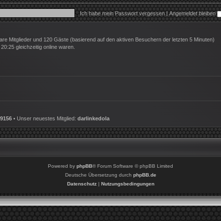
Ich habe mein Passwort vergessen
|
Angemeldet bleiben
tbare Mitglieder und 120 Gäste (basierend auf den aktiven Besuchern der letzten 5 Minuten)
0:25 gleichzeitig online waren.
9156
• Unser neuestes Mitglied:
darlinkedola
Powered by
phpBB
® Forum Software © phpBB Limited
Deutsche Übersetzung durch
phpBB.de
Datenschutz
|
Nutzungsbedingungen