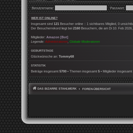
Benutzername:
Passwort:
WER IST ONLINE?
Insgesamt sind
121
Besucher online :: 1 sichtbares Mitglied, 0 unsich
Der Besucherrekord liegt bei
2160
Besuchern, die am Di 10. Feb 2026, 2
Mitglieder:
Amazon [Bot]
Legende:
Administratoren
,
Globale Moderatoren
GEBURTSTAGE
Glückwünsche an:
Tommy68
STATISTIK
Beiträge insgesamt
5700
• Themen insgesamt
5
• Mitglieder insgesamt
DAS BIZARRE STAHLWERK
FOREN-ÜBERSICHT