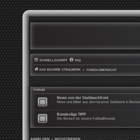
SCHNELLZUGRIFF
FAQ
DAS BIZARRE STAHLWERK
FOREN-ÜBERSICHT
FORUM
News von der Stahlwerkfront
News und Bilder aus dem bizarren Stahlwerk in Boch
Bundesliga TIPP
Der Bereich für unsere Fußballfreunde
ANMELDEN
•
REGISTRIEREN