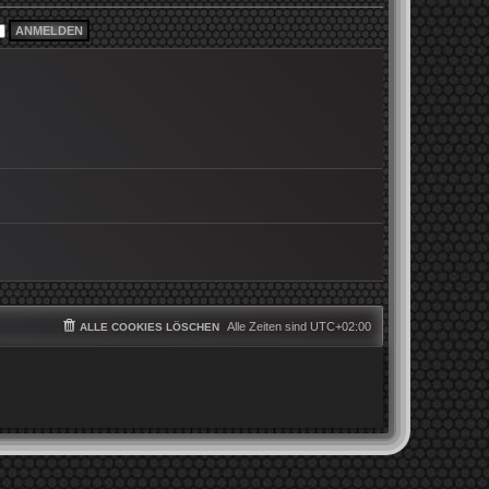
i
e
t
r
r
B
a
e
g
i
t
r
a
g
Alle Zeiten sind
UTC+02:00
ALLE COOKIES LÖSCHEN