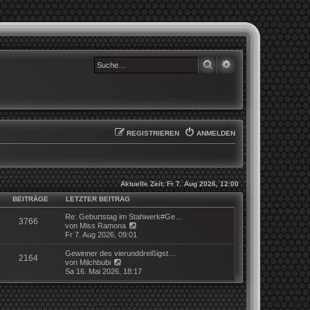
SUCHE
ERWEITERTE SUCHE
REGISTRIEREN
ANMELDEN
Aktuelle Zeit: Fr 7. Aug 2026, 12:00
BEITRÄGE
LETZTER BEITRAG
Re: Geburtstag im Stahwerk#Ge…
3766
N
von
Miss Ramona
e
Fr 7. Aug 2026, 09:01
u
e
Gewinner des vierunddreißigst…
2164
s
N
von
Milchbubi
t
e
Sa 16. Mai 2026, 18:17
e
u
r
e
B
s
e
t