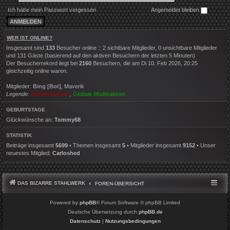
Ich habe mein Passwort vergessen
Angemeldet bleiben
WER IST ONLINE?
Insgesamt sind
133
Besucher online :: 2 sichtbare Mitglieder, 0 unsichtbare Mitglieder
und 131 Gäste (basierend auf den aktiven Besuchern der letzten 5 Minuten)
Der Besucherrekord liegt bei
2160
Besuchern, die am Di 10. Feb 2026, 20:25
gleichzeitig online waren.
Mitglieder:
Bing [Bot]
,
Maverik
Legende:
Administratoren
,
Globale Moderatoren
GEBURTSTAGE
Glückwünsche an:
Tommy68
STATISTIK
Beiträge insgesamt
5699
• Themen insgesamt
5
• Mitglieder insgesamt
9152
• Unser
neuestes Mitglied:
Carloshed
DAS BIZARRE STAHLWERK
FOREN-ÜBERSICHT
Powered by
phpBB
® Forum Software © phpBB Limited
Deutsche Übersetzung durch
phpBB.de
Datenschutz
|
Nutzungsbedingungen