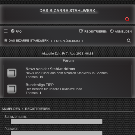
DAS BIZARRE STAHLWERK
SU
FAQ
REGISTRIEREN
ANMELDEN
DAS BIZARRE STAHLWERK
S
FOREN-ÜBERSICHT
U
Aktuelle Zeit: Fr 7. Aug 2026, 06:38
C
Forum
H
News von der Stahlwerkfront
E
News und Bilder aus dem bizarren Stahlwerk in Bochum
Themen:
19
Bundesliga TIPP
Der Bereich für unsere Fußballfreunde
Themen:
1
ANMELDEN
•
REGISTRIEREN
Benutzername:
Passwort: