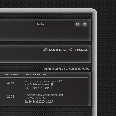
SUCHE
ERWEITERTE SUCHE
REGISTRIEREN
ANMELDEN
Aktuelle Zeit: Do 6. Aug 2026, 06:08
BEITRÄGE
LETZTER BEITRAG
Re: Das neue Latex-Special 20…
3765
N
von
Subliem kasteel
e
Do 6. Aug 2026, 01:04
u
e
Gewinner des vierunddreißigst…
2164
s
N
von
Milchbubi
t
e
Sa 16. Mai 2026, 18:17
e
u
r
e
B
s
e
t