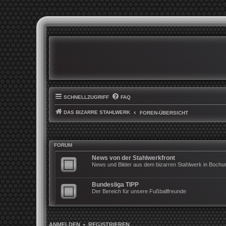
SCHNELLZUGRIFF
FAQ
DAS BIZARRE STAHLWERK
FOREN-ÜBERSICHT
FORUM
News von der Stahlwerkfront
News und Bilder aus dem bizarren Stahlwerk in Boch
Bundesliga TIPP
Der Bereich für unsere Fußballfreunde
ANMELDEN
•
REGISTRIEREN