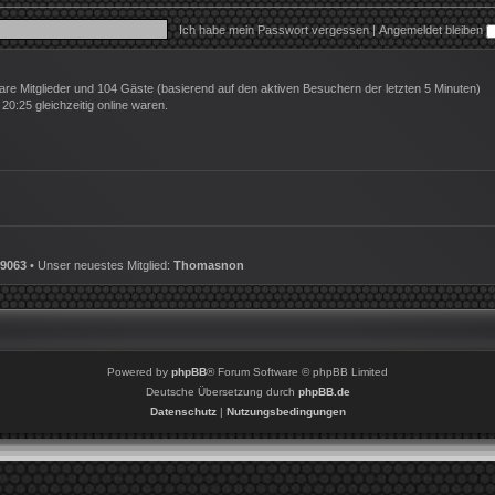
Ich habe mein Passwort vergessen
|
Angemeldet bleiben
tbare Mitglieder und 104 Gäste (basierend auf den aktiven Besuchern der letzten 5 Minuten)
0:25 gleichzeitig online waren.
9063
• Unser neuestes Mitglied:
Thomasnon
Powered by
phpBB
® Forum Software © phpBB Limited
Deutsche Übersetzung durch
phpBB.de
Datenschutz
|
Nutzungsbedingungen