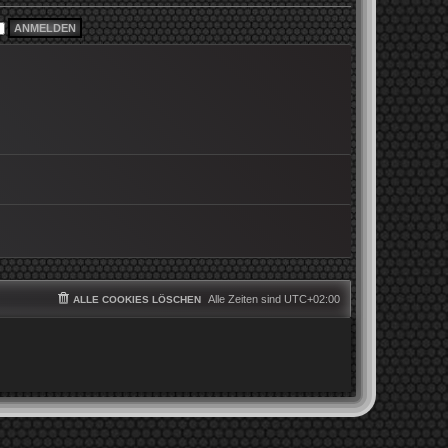
i
e
t
r
r
B
a
e
g
i
t
r
a
g
Alle Zeiten sind
UTC+02:00
ALLE COOKIES LÖSCHEN