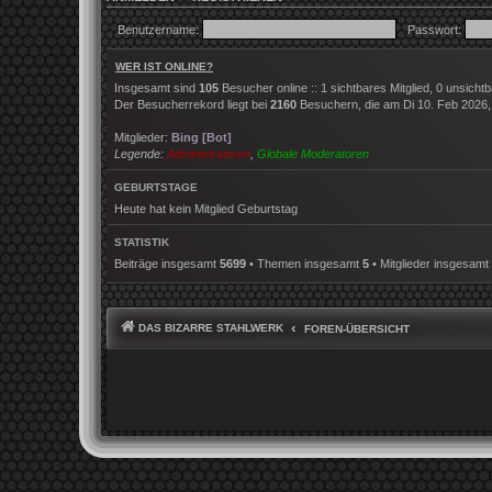
Benutzername:
Passwort:
WER IST ONLINE?
Insgesamt sind
105
Besucher online :: 1 sichtbares Mitglied, 0 unsich
Der Besucherrekord liegt bei
2160
Besuchern, die am Di 10. Feb 2026, 2
Mitglieder:
Bing [Bot]
Legende:
Administratoren
,
Globale Moderatoren
GEBURTSTAGE
Heute hat kein Mitglied Geburtstag
STATISTIK
Beiträge insgesamt
5699
• Themen insgesamt
5
• Mitglieder insgesamt
DAS BIZARRE STAHLWERK
FOREN-ÜBERSICHT