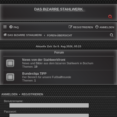
DAS BIZARRE STAHLWERK
SU
FAQ
REGISTRIEREN
ANMELDEN
DAS BIZARRE STAHLWERK
S
FOREN-ÜBERSICHT
U
Aktuelle Zeit: So 9. Aug 2026, 05:23
C
Forum
H
News von der Stahlwerkfront
E
News und Bilder aus dem bizarren Stahlwerk in Bochum
Themen:
19
Bundesliga TIPP
Der Bereich für unsere Fußballfreunde
Themen:
1
ANMELDEN
•
REGISTRIEREN
Benutzername:
Passwort: