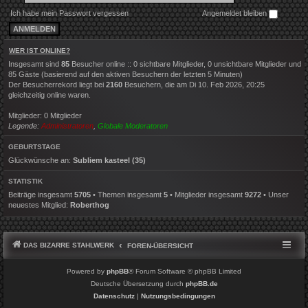
Ich habe mein Passwort vergessen
Angemeldet bleiben
WER IST ONLINE?
Insgesamt sind
85
Besucher online :: 0 sichtbare Mitglieder, 0 unsichtbare Mitglieder und
85 Gäste (basierend auf den aktiven Besuchern der letzten 5 Minuten)
Der Besucherrekord liegt bei
2160
Besuchern, die am Di 10. Feb 2026, 20:25
gleichzeitig online waren.
Mitglieder: 0 Mitglieder
Legende:
Administratoren
,
Globale Moderatoren
GEBURTSTAGE
Glückwünsche an:
Subliem kasteel
(35)
STATISTIK
Beiträge insgesamt
5705
• Themen insgesamt
5
• Mitglieder insgesamt
9272
• Unser
neuestes Mitglied:
Roberthog
DAS BIZARRE STAHLWERK
FOREN-ÜBERSICHT
Powered by
phpBB
® Forum Software © phpBB Limited
Deutsche Übersetzung durch
phpBB.de
Datenschutz
|
Nutzungsbedingungen