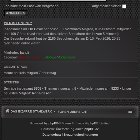
Ich habe mein Passwort vergessen
Angemeldet bleiben
WER IST ONLINE?
Insgesamt sind
110
Besucher online :: 1 sichtbares Mitglied, 0 unsichtbare Mitglieder
und 109 Gäste (basierend auf den aktiven Besuchern der letzten 5 Minuten)
Der Besucherrekord liegt bei
2160
Besuchern, die am Di 10. Feb 2026, 20:25
gleichzeitig online waren.
Mitglieder:
bandit
Legende:
Administratoren
,
Globale Moderatoren
GEBURTSTAGE
Heute hat kein Mitglied Geburtstag
STATISTIK
Beiträge insgesamt
5705
• Themen insgesamt
5
• Mitglieder insgesamt
9233
• Unser
neuestes Mitglied:
RonaldFroni
DAS BIZARRE STAHLWERK
FOREN-ÜBERSICHT
Powered by
phpBB
® Forum Software © phpBB Limited
Deutsche Übersetzung durch
phpBB.de
Datenschutz
|
Nutzungsbedingungen