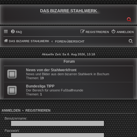
DAS BIZARRE STAHLWERK
SU
FAQ
REGISTRIEREN
ANMELDEN
DAS BIZARRE STAHLWERK
S
FOREN-ÜBERSICHT
U
Aktuelle Zeit: Sa 8. Aug 2026, 13:18
C
Forum
H
News von der Stahlwerkfront
E
News und Bilder aus dem bizarren Stahlwerk in Bochum
Themen:
19
Bundesliga TIPP
Der Bereich für unsere Fußballfreunde
Themen:
1
ANMELDEN
•
REGISTRIEREN
Benutzername:
Passwort: