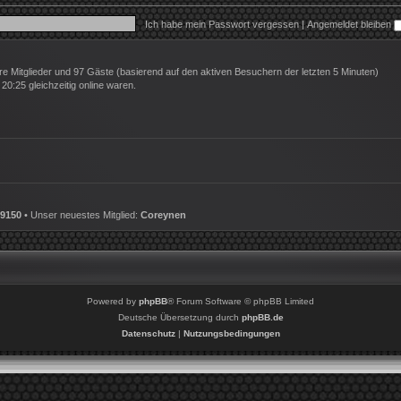
Ich habe mein Passwort vergessen
|
Angemeldet bleiben
are Mitglieder und 97 Gäste (basierend auf den aktiven Besuchern der letzten 5 Minuten)
0:25 gleichzeitig online waren.
9150
• Unser neuestes Mitglied:
Coreynen
Powered by
phpBB
® Forum Software © phpBB Limited
Deutsche Übersetzung durch
phpBB.de
Datenschutz
|
Nutzungsbedingungen