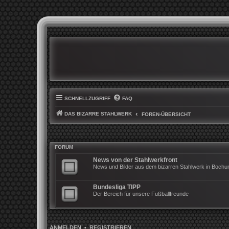
SCHNELLZUGRIFF
FAQ
DAS BIZARRE STAHLWERK
FOREN-ÜBERSICHT
FORUM
News von der Stahlwerkfront
News und Bilder aus dem bizarren Stahlwerk in Boch
Bundesliga TIPP
Der Bereich für unsere Fußballfreunde
ANMELDEN
•
REGISTRIEREN