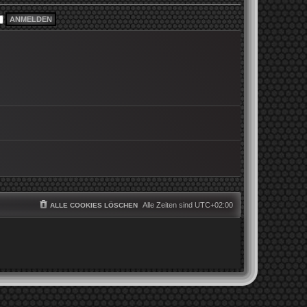
i
e
t
r
r
B
a
e
g
i
t
r
a
g
Alle Zeiten sind
UTC+02:00
ALLE COOKIES LÖSCHEN