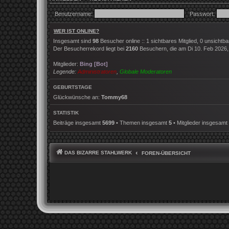
Benutzername:
Passwort:
WER IST ONLINE?
Insgesamt sind
98
Besucher online :: 1 sichtbares Mitglied, 0 unsichtb
Der Besucherrekord liegt bei
2160
Besuchern, die am Di 10. Feb 2026, 2
Mitglieder:
Bing [Bot]
Legende:
Administratoren
,
Globale Moderatoren
GEBURTSTAGE
Glückwünsche an:
Tommy68
STATISTIK
Beiträge insgesamt
5699
• Themen insgesamt
5
• Mitglieder insgesamt
DAS BIZARRE STAHLWERK
FOREN-ÜBERSICHT