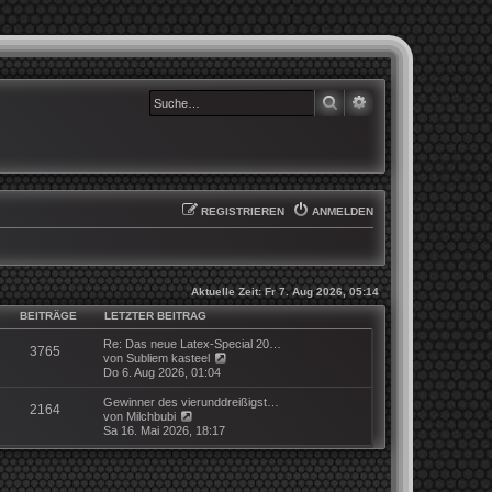
SUCHE
ERWEITERTE SUCHE
REGISTRIEREN
ANMELDEN
Aktuelle Zeit: Fr 7. Aug 2026, 05:14
BEITRÄGE
LETZTER BEITRAG
Re: Das neue Latex-Special 20…
3765
N
von
Subliem kasteel
e
Do 6. Aug 2026, 01:04
u
e
Gewinner des vierunddreißigst…
2164
s
N
von
Milchbubi
t
e
Sa 16. Mai 2026, 18:17
e
u
r
e
B
s
e
t