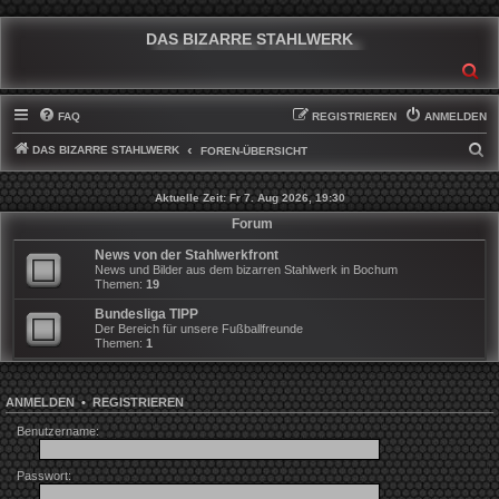
DAS BIZARRE STAHLWERK
SU
FAQ
REGISTRIEREN
ANMELDEN
DAS BIZARRE STAHLWERK
S
FOREN-ÜBERSICHT
U
Aktuelle Zeit: Fr 7. Aug 2026, 19:30
C
Forum
H
News von der Stahlwerkfront
E
News und Bilder aus dem bizarren Stahlwerk in Bochum
Themen:
19
Bundesliga TIPP
Der Bereich für unsere Fußballfreunde
Themen:
1
ANMELDEN
•
REGISTRIEREN
Benutzername:
Passwort: