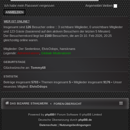
Ich habe mein Passwort vergessen
Angemeldet bleiben
WER IST ONLINE?
Insgesamt sind
126
Besucher online :: 3 sichtbare Mitglieder, 0 unsichtbare Mitglieder
und 123 Gäste (basierend auf den aktiven Besuchern der letzten 5 Minuten)
Der Besucherrekord liegt bei
2160
Besuchern, die am Di 10. Feb 2026, 20:25
gleichzeitig online waren.
Mitglieder:
Der Seelenlose
,
ElvisOdops
,
hansknans
Legende:
Administratoren
,
Globale Moderatoren
GEBURTSTAGE
Glückwünsche an:
Tommy68
STATISTIK
Beiträge insgesamt
5703
• Themen insgesamt
5
• Mitglieder insgesamt
9176
• Unser
neuestes Mitglied:
ElvisOdops
DAS BIZARRE STAHLWERK
FOREN-ÜBERSICHT
Powered by
phpBB
® Forum Software © phpBB Limited
Deutsche Übersetzung durch
phpBB.de
Datenschutz
|
Nutzungsbedingungen