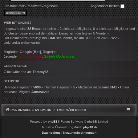
Ich habe mein Passwort vergessen
Angemeldet bleiben
WER IST ONLINE?
Insgesamt sind
82
Besucher online :: 2 sichtbare Mitglieder, 0 unsichtbare Mitglieder und
80 Gäste (basierend auf den aktiven Besuchern der letzten 5 Minuten)
Der Besucherrekord liegt bei
2160
Besuchern, die am Di 10. Feb 2026, 20:25
gleichzeitig online waren.
Mitglieder:
Google [Bot]
,
Rogerjep
Legende:
Administratoren
,
Globale Moderatoren
GEBURTSTAGE
Glückwünsche an:
Tommy68
STATISTIK
Beiträge insgesamt
5699
• Themen insgesamt
5
• Mitglieder insgesamt
9141
• Unser
neuestes Mitglied:
Jamesevile
DAS BIZARRE STAHLWERK
FOREN-ÜBERSICHT
Powered by
phpBB
® Forum Software © phpBB Limited
Deutsche Übersetzung durch
phpBB.de
Datenschutz
|
Nutzungsbedingungen