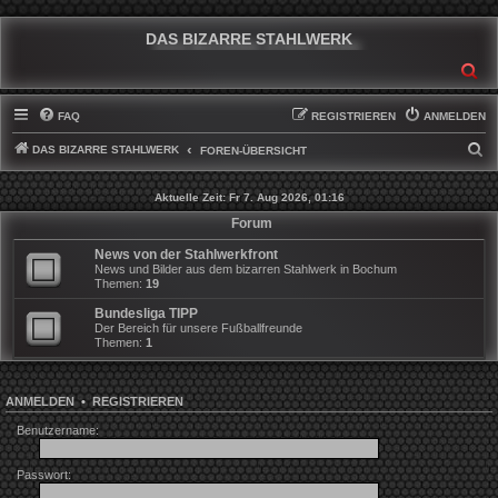
DAS BIZARRE STAHLWERK
SU
FAQ
REGISTRIEREN
ANMELDEN
DAS BIZARRE STAHLWERK
S
FOREN-ÜBERSICHT
U
Aktuelle Zeit: Fr 7. Aug 2026, 01:16
C
Forum
H
News von der Stahlwerkfront
E
News und Bilder aus dem bizarren Stahlwerk in Bochum
Themen:
19
Bundesliga TIPP
Der Bereich für unsere Fußballfreunde
Themen:
1
ANMELDEN
•
REGISTRIEREN
Benutzername:
Passwort: