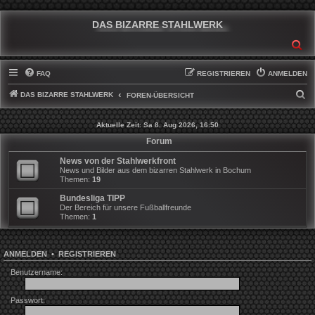
DAS BIZARRE STAHLWERK
SU
FAQ
REGISTRIEREN
ANMELDEN
DAS BIZARRE STAHLWERK
S
FOREN-ÜBERSICHT
U
Aktuelle Zeit: Sa 8. Aug 2026, 16:50
C
Forum
H
News von der Stahlwerkfront
E
News und Bilder aus dem bizarren Stahlwerk in Bochum
Themen:
19
Bundesliga TIPP
Der Bereich für unsere Fußballfreunde
Themen:
1
ANMELDEN
•
REGISTRIEREN
Benutzername:
Passwort: