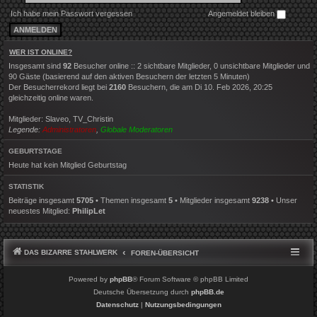
Ich habe mein Passwort vergessen
Angemeldet bleiben
WER IST ONLINE?
Insgesamt sind
92
Besucher online :: 2 sichtbare Mitglieder, 0 unsichtbare Mitglieder und
90 Gäste (basierend auf den aktiven Besuchern der letzten 5 Minuten)
Der Besucherrekord liegt bei
2160
Besuchern, die am Di 10. Feb 2026, 20:25
gleichzeitig online waren.
Mitglieder:
Slaveo
,
TV_Christin
Legende:
Administratoren
,
Globale Moderatoren
GEBURTSTAGE
Heute hat kein Mitglied Geburtstag
STATISTIK
Beiträge insgesamt
5705
• Themen insgesamt
5
• Mitglieder insgesamt
9238
• Unser
neuestes Mitglied:
PhilipLet
DAS BIZARRE STAHLWERK
FOREN-ÜBERSICHT
Powered by
phpBB
® Forum Software © phpBB Limited
Deutsche Übersetzung durch
phpBB.de
Datenschutz
|
Nutzungsbedingungen