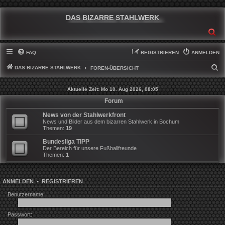
DAS BIZARRE STAHLWERK
SU
FAQ
REGISTRIEREN
ANMELDEN
DAS BIZARRE STAHLWERK
S
FOREN-ÜBERSICHT
U
Aktuelle Zeit: Mo 10. Aug 2026, 08:05
C
Forum
H
News von der Stahlwerkfront
E
News und Bilder aus dem bizarren Stahlwerk in Bochum
Themen:
19
Bundesliga TIPP
Der Bereich für unsere Fußballfreunde
Themen:
1
ANMELDEN
•
REGISTRIEREN
Benutzername:
Passwort: