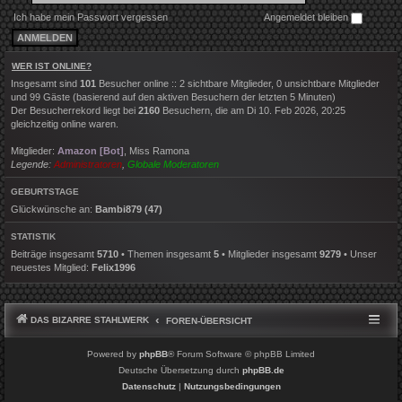
Ich habe mein Passwort vergessen
Angemeldet bleiben
WER IST ONLINE?
Insgesamt sind
101
Besucher online :: 2 sichtbare Mitglieder, 0 unsichtbare Mitglieder
und 99 Gäste (basierend auf den aktiven Besuchern der letzten 5 Minuten)
Der Besucherrekord liegt bei
2160
Besuchern, die am Di 10. Feb 2026, 20:25
gleichzeitig online waren.
Mitglieder:
Amazon [Bot]
,
Miss Ramona
Legende:
Administratoren
,
Globale Moderatoren
GEBURTSTAGE
Glückwünsche an:
Bambi879
(47)
STATISTIK
Beiträge insgesamt
5710
• Themen insgesamt
5
• Mitglieder insgesamt
9279
• Unser
neuestes Mitglied:
Felix1996
DAS BIZARRE STAHLWERK
FOREN-ÜBERSICHT
Powered by
phpBB
® Forum Software © phpBB Limited
Deutsche Übersetzung durch
phpBB.de
Datenschutz
|
Nutzungsbedingungen