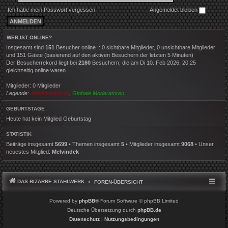
Ich habe mein Passwort vergessen
Angemeldet bleiben
WER IST ONLINE?
Insgesamt sind
151
Besucher online :: 0 sichtbare Mitglieder, 0 unsichtbare Mitglieder
und 151 Gäste (basierend auf den aktiven Besuchern der letzten 5 Minuten)
Der Besucherrekord liegt bei
2160
Besuchern, die am Di 10. Feb 2026, 20:25
gleichzeitig online waren.
Mitglieder: 0 Mitglieder
Legende:
Administratoren
,
Globale Moderatoren
GEBURTSTAGE
Heute hat kein Mitglied Geburtstag
STATISTIK
Beiträge insgesamt
5699
• Themen insgesamt
5
• Mitglieder insgesamt
9068
• Unser
neuestes Mitglied:
Melvindek
DAS BIZARRE STAHLWERK
FOREN-ÜBERSICHT
Powered by
phpBB
® Forum Software © phpBB Limited
Deutsche Übersetzung durch
phpBB.de
Datenschutz
|
Nutzungsbedingungen