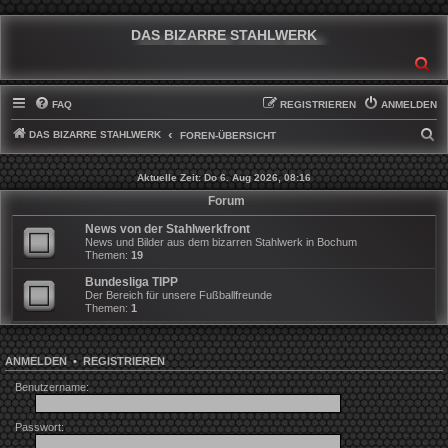
DAS BIZARRE STAHLWERK
SU
FAQ
REGISTRIEREN
ANMELDEN
DAS BIZARRE STAHLWERK
S
FOREN-ÜBERSICHT
U
Aktuelle Zeit: Do 6. Aug 2026, 08:16
C
Forum
H
News von der Stahlwerkfront
E
News und Bilder aus dem bizarren Stahlwerk in Bochum
Themen:
19
Bundesliga TIPP
Der Bereich für unsere Fußballfreunde
Themen:
1
ANMELDEN
•
REGISTRIEREN
Benutzername:
Passwort: