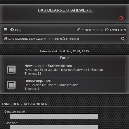
DAS BIZARRE STAHLWERK
SU
FAQ
REGISTRIEREN
ANMELDEN
DAS BIZARRE STAHLWERK
S
FOREN-ÜBERSICHT
U
Aktuelle Zeit: Sa 8. Aug 2026, 16:27
C
Forum
H
News von der Stahlwerkfront
E
News und Bilder aus dem bizarren Stahlwerk in Bochum
Themen:
19
Bundesliga TIPP
Der Bereich für unsere Fußballfreunde
Themen:
1
ANMELDEN
•
REGISTRIEREN
Benutzername:
Passwort: