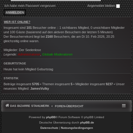
Ich habe mein Passwort vergessen
Angemeldet bleiben
WER IST ONLINE?
Insgesamt sind
101
Besucher online :: 1 sichtbares Mitglied, 0 unsichtbare Mitglieder
und 100 Gäste (basierend auf den aktiven Besuchern der letzten 5 Minuten)
Der Besucherrekord liegt bei
2160
Besuchern, die am Di 10. Feb 2026, 20:25
gleichzeitig online waren.
Mitglieder:
Der Seelenlose
Legende:
Administratoren
,
Globale Moderatoren
GEBURTSTAGE
Heute hat kein Mitglied Geburtstag
STATISTIK
Beiträge insgesamt
5705
• Themen insgesamt
5
• Mitglieder insgesamt
9237
• Unser
neuestes Mitglied:
JamesVulky
DAS BIZARRE STAHLWERK
FOREN-ÜBERSICHT
Powered by
phpBB
® Forum Software © phpBB Limited
Deutsche Übersetzung durch
phpBB.de
Datenschutz
|
Nutzungsbedingungen