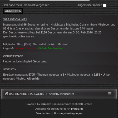
Ich habe mein Passwort vergessen
Angemeldet bleiben
WER IST ONLINE?
Insgesamt sind
96
Besucher online :: 4 sichtbare Mitglieder, 0 unsichtbare Mitglieder und
92 Gäste (basierend auf den aktiven Besuchern der letzten 5 Minuten)
Der Besucherrekord liegt bei
2160
Besuchern, die am Di 10. Feb 2026, 20:25
gleichzeitig online waren.
Mitglieder:
Bing [Bot]
,
DarrenFek
,
ixiixiixi
,
lifezisof
Legende:
Administratoren
,
Globale Moderatoren
GEBURTSTAGE
Heute hat kein Mitglied Geburtstag
STATISTIK
Beiträge insgesamt
5705
• Themen insgesamt
5
• Mitglieder insgesamt
9258
• Unser
neuestes Mitglied:
Alberthic
DAS BIZARRE STAHLWERK
FOREN-ÜBERSICHT
Powered by
phpBB
® Forum Software © phpBB Limited
Deutsche Übersetzung durch
phpBB.de
Datenschutz
|
Nutzungsbedingungen