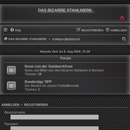
DAS BIZARRE STAHLWERK
SU
FAQ
REGISTRIEREN
ANMELDEN
DAS BIZARRE STAHLWERK
S
FOREN-ÜBERSICHT
U
Aktuelle Zeit: Sa 8. Aug 2026, 21:35
C
Forum
H
News von der Stahlwerkfront
E
News und Bilder aus dem bizarren Stahlwerk in Bochum
Themen:
19
Bundesliga TIPP
Der Bereich für unsere Fußballfreunde
Themen:
1
ANMELDEN
•
REGISTRIEREN
Benutzername:
Passwort: