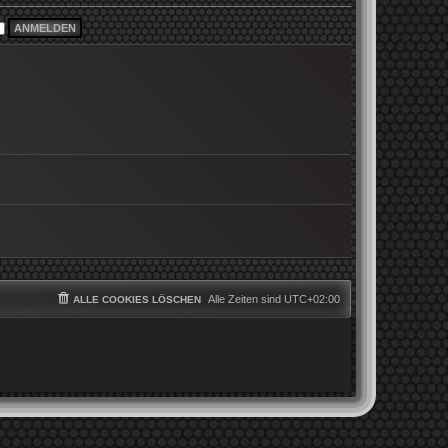
i
e
t
r
r
B
a
e
g
i
t
r
a
g
Alle Zeiten sind
UTC+02:00
ALLE COOKIES LÖSCHEN