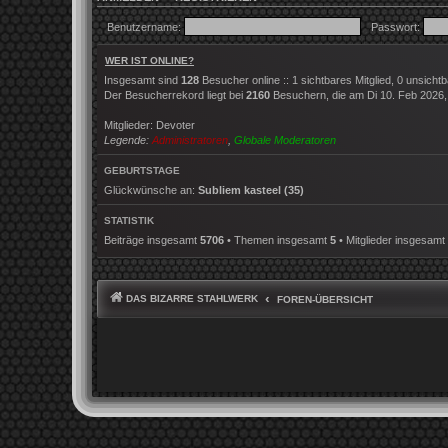
Benutzername:
Passwort:
WER IST ONLINE?
Insgesamt sind
128
Besucher online :: 1 sichtbares Mitglied, 0 unsich
Der Besucherrekord liegt bei
2160
Besuchern, die am Di 10. Feb 2026, 2
Mitglieder:
Devoter
Legende:
Administratoren
,
Globale Moderatoren
GEBURTSTAGE
Glückwünsche an:
Subliem kasteel
(35)
STATISTIK
Beiträge insgesamt
5706
• Themen insgesamt
5
• Mitglieder insgesamt
DAS BIZARRE STAHLWERK
FOREN-ÜBERSICHT