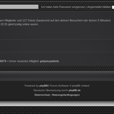
Ich habe mein Passwort vergessen
|
Angemeldet bleiben
tbare Mitglieder und 127 Gäste (basierend auf den aktiven Besuchern der letzten 5 Minuten)
0:25 gleichzeitig online waren.
9273
• Unser neuestes Mitglied:
getjuicyaidola
Powered by
phpBB
® Forum Software © phpBB Limited
Deutsche Übersetzung durch
phpBB.de
Datenschutz
|
Nutzungsbedingungen