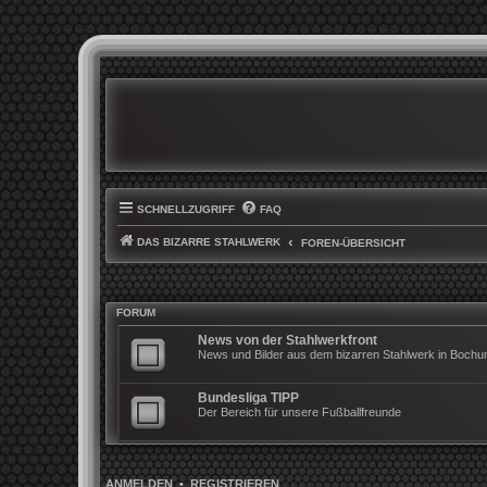
SCHNELLZUGRIFF
FAQ
DAS BIZARRE STAHLWERK
FOREN-ÜBERSICHT
FORUM
News von der Stahlwerkfront
News und Bilder aus dem bizarren Stahlwerk in Boch
Bundesliga TIPP
Der Bereich für unsere Fußballfreunde
ANMELDEN
•
REGISTRIEREN