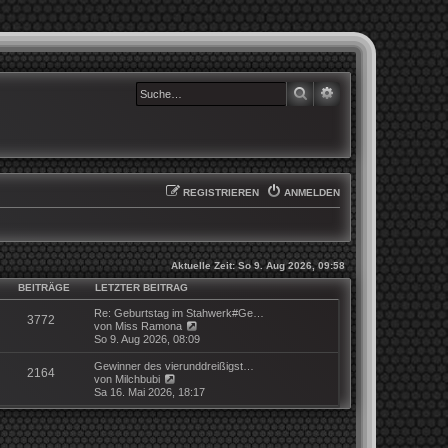
SUCHE
ERWEITERTE SUCHE
REGISTRIEREN
ANMELDEN
Aktuelle Zeit: So 9. Aug 2026, 09:58
BEITRÄGE
LETZTER BEITRAG
Re: Geburtstag im Stahwerk#Ge…
3772
N
von
Miss Ramona
e
So 9. Aug 2026, 08:09
u
e
Gewinner des vierunddreißigst…
2164
s
N
von
Milchbubi
t
e
Sa 16. Mai 2026, 18:17
e
u
r
e
B
s
e
t