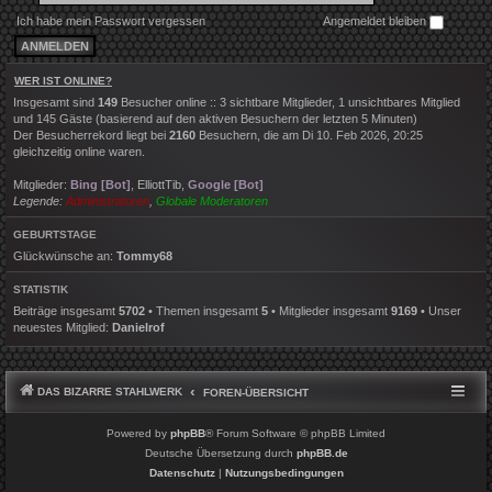
Ich habe mein Passwort vergessen
Angemeldet bleiben
WER IST ONLINE?
Insgesamt sind
149
Besucher online :: 3 sichtbare Mitglieder, 1 unsichtbares Mitglied
und 145 Gäste (basierend auf den aktiven Besuchern der letzten 5 Minuten)
Der Besucherrekord liegt bei
2160
Besuchern, die am Di 10. Feb 2026, 20:25
gleichzeitig online waren.
Mitglieder:
Bing [Bot]
,
ElliottTib
,
Google [Bot]
Legende:
Administratoren
,
Globale Moderatoren
GEBURTSTAGE
Glückwünsche an:
Tommy68
STATISTIK
Beiträge insgesamt
5702
• Themen insgesamt
5
• Mitglieder insgesamt
9169
• Unser
neuestes Mitglied:
Danielrof
DAS BIZARRE STAHLWERK
FOREN-ÜBERSICHT
Powered by
phpBB
® Forum Software © phpBB Limited
Deutsche Übersetzung durch
phpBB.de
Datenschutz
|
Nutzungsbedingungen