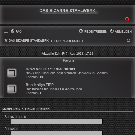
DAS BIZARRE STAHLWERK
SU
FAQ
REGISTRIEREN
ANMELDEN
DAS BIZARRE STAHLWERK
S
FOREN-ÜBERSICHT
U
Aktuelle Zeit: Fr 7. Aug 2026, 17:27
C
Forum
H
News von der Stahlwerkfront
E
News und Bilder aus dem bizarren Stahlwerk in Bochum
Themen:
19
Bundesliga TIPP
Der Bereich für unsere Fußballfreunde
Themen:
1
ANMELDEN
•
REGISTRIEREN
Benutzername:
Passwort: