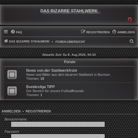
DAS BIZARRE STAHLWERK
SU
FAQ
REGISTRIEREN
ANMELDEN
DAS BIZARRE STAHLWERK
S
FOREN-ÜBERSICHT
U
Aktuelle Zeit: Sa 8. Aug 2026, 00:33
C
Forum
H
News von der Stahlwerkfront
E
News und Bilder aus dem bizarren Stahlwerk in Bochum
Themen:
19
Bundesliga TIPP
Der Bereich für unsere Fußballfreunde
Themen:
1
ANMELDEN
•
REGISTRIEREN
Benutzername:
Passwort: