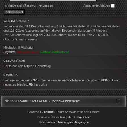
Ich habe mein Passwort vergessen
Angemeldet bleiben
WER IST ONLINE?
Insgesamt sind
128
Besucher online :: 0 sichtbare Mitglieder, 0 unsichtbare Mitglieder
und 128 Gäste (basierend auf den aktiven Besuchern der letzten 5 Minuten)
Der Besucherrekord liegt bei
2160
Besuchern, die am Di 10. Feb 2026, 20:25
gleichzeitig online waren.
Mitglieder: 0 Mitglieder
Legende:
Administratoren
,
Globale Moderatoren
GEBURTSTAGE
Heute hat kein Mitglied Geburtstag
STATISTIK
Beiträge insgesamt
5704
• Themen insgesamt
5
• Mitglieder insgesamt
9195
• Unser
neuestes Mitglied:
Richardcrits
DAS BIZARRE STAHLWERK
FOREN-ÜBERSICHT
Powered by
phpBB
® Forum Software © phpBB Limited
Deutsche Übersetzung durch
phpBB.de
Datenschutz
|
Nutzungsbedingungen