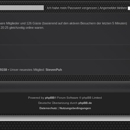
Ich habe mein Passwort vergessen
|
Angemeldet bleiben
tbare Mitglieder und 126 Gäste (basierend auf den aktiven Besuchern der letzten 5 Minuten)
0:25 gleichzeitig online waren.
9158
• Unser neuestes Mitglied:
StevenPuh
Powered by
phpBB
® Forum Software © phpBB Limited
Deutsche Übersetzung durch
phpBB.de
Datenschutz
|
Nutzungsbedingungen