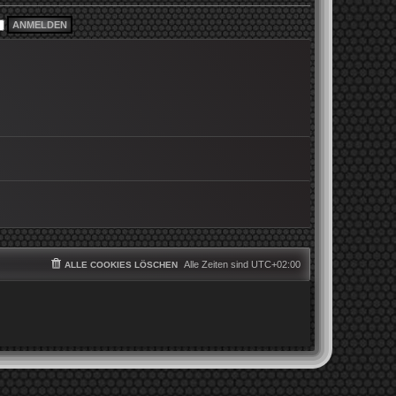
i
e
t
r
r
B
a
e
g
i
t
r
a
g
Alle Zeiten sind
UTC+02:00
ALLE COOKIES LÖSCHEN