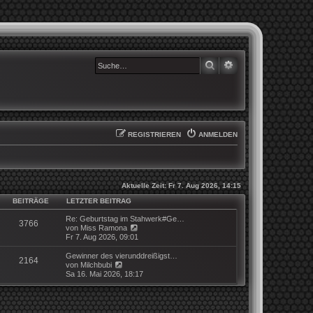
SUCHE
ERWEITERTE SUCHE
REGISTRIEREN
ANMELDEN
Aktuelle Zeit: Fr 7. Aug 2026, 14:15
BEITRÄGE
LETZTER BEITRAG
Re: Geburtstag im Stahwerk#Ge…
3766
N
von
Miss Ramona
e
Fr 7. Aug 2026, 09:01
u
e
Gewinner des vierunddreißigst…
2164
s
N
von
Milchbubi
t
e
Sa 16. Mai 2026, 18:17
e
u
r
e
B
s
e
t