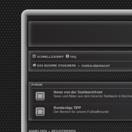
SCHNELLZUGRIFF
FAQ
DAS BIZARRE STAHLWERK
FOREN-ÜBERSICHT
FORUM
News von der Stahlwerkfront
News und Bilder aus dem bizarren Stahlwerk in Boch
Bundesliga TIPP
Der Bereich für unsere Fußballfreunde
ANMELDEN
•
REGISTRIEREN