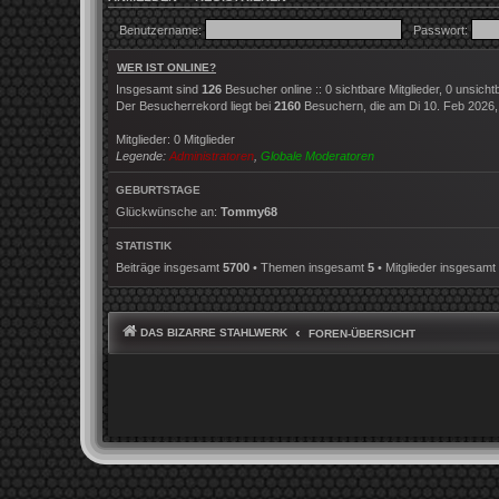
Benutzername:
Passwort:
WER IST ONLINE?
Insgesamt sind
126
Besucher online :: 0 sichtbare Mitglieder, 0 unsich
Der Besucherrekord liegt bei
2160
Besuchern, die am Di 10. Feb 2026, 2
Mitglieder: 0 Mitglieder
Legende:
Administratoren
,
Globale Moderatoren
GEBURTSTAGE
Glückwünsche an:
Tommy68
STATISTIK
Beiträge insgesamt
5700
• Themen insgesamt
5
• Mitglieder insgesamt
DAS BIZARRE STAHLWERK
FOREN-ÜBERSICHT